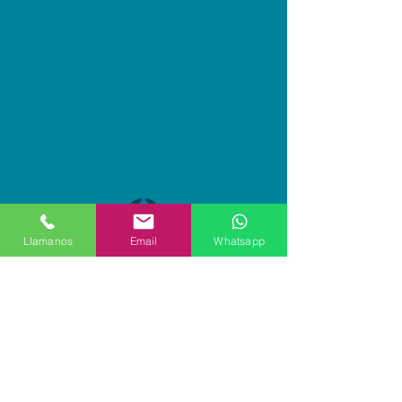
Llamanos
Email
Whatsapp
Casa Betania
Calle 22 # 43A-12
Teléfono: +(57)(1) 458 6134
Cel: +(57)(1)301 661 41 53
Bogotá - Colombia
Sede Administrativa